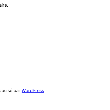
ire.
opulsé par
WordPress